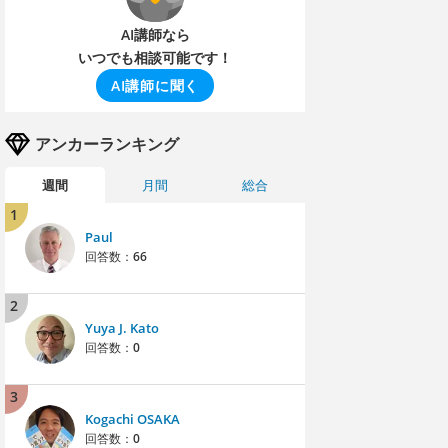
AI講師なら
いつでも相談可能です！
AI講師に聞く
アンカーランキング
週間
月間
総合
1
Paul
回答数：
66
2
Yuya J. Kato
回答数：
0
3
Kogachi OSAKA
回答数：
0