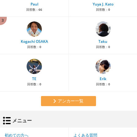
Paul
Yuya J. Kato
回答数：
66
回答数：
0
3
Kogachi OSAKA
Taku
回答数：
0
回答数：
0
TE
Erik
回答数：
0
回答数：
0
アンカー一覧
メニュー
初めての方へ
よくある質問