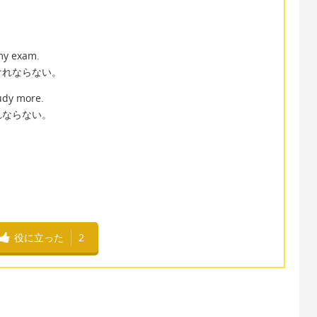
my exam.
けれならない。
udy more.
れならない。
役に立った
2