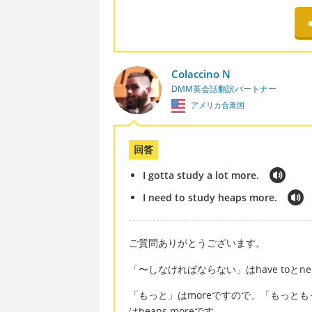
Colaccino N
DMM英会話翻訳パートナー
アメリカ合衆国
回答
I gotta study a lot more.
I need to study heaps more.
ご質問ありがとうございます。
「〜しなければならない」はhave toとne
「もっと」はmoreですので、「もっともっと
はheaps moreです。