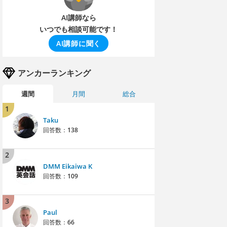
AI講師なら
いつでも相談可能です！
AI講師に聞く
アンカーランキング
週間
月間
総合
1
Taku
回答数：
138
2
DMM Eikaiwa K
回答数：
109
3
Paul
回答数：
66