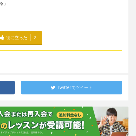
なる」
役に立った
2
Twitterで
ツイート