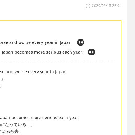
2020/09/15 22:04
se and worse every year in Japan.
 Japan becomes more serious each year.
 and worse every year in Japan.
。」
害」
apan becomes more serious each year.
のになっている。」
「台風による被害」