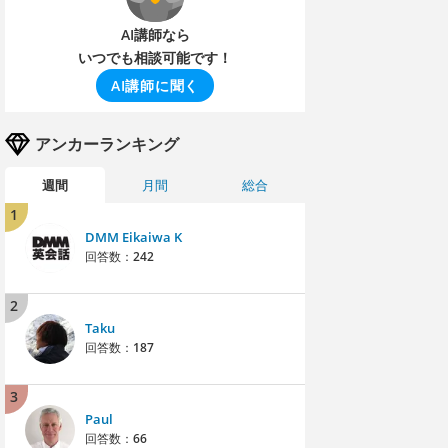
AI講師なら
いつでも相談可能です！
AI講師に聞く
アンカーランキング
週間
月間
総合
1
DMM Eikaiwa K
回答数：
242
2
Taku
回答数：
187
3
Paul
回答数：
66