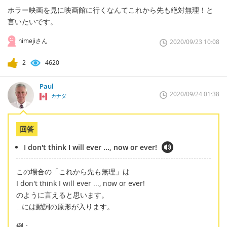
ホラー映画を見に映画館に行くなんてこれから先も絶対無理！と
言いたいです。
himejiさん
2020/09/23 10:08
2
4620
Paul
2020/09/24 01:38
カナダ
回答
I don't think I will ever ..., now or ever!
この場合の「これから先も無理」は
I don't think I will ever ..., now or ever!
のように言えると思います。
…には動詞の原形が入ります。
例：