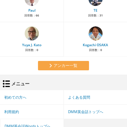
Paul
TE
回答数：
66
回答数：
31
Yuya J. Kato
Kogachi OSAKA
回答数：
0
回答数：
0
アンカー一覧
メニュー
初めての方へ
よくある質問
利用規約
DMM英会話トップへ
DMM英会話Wordsトップへ