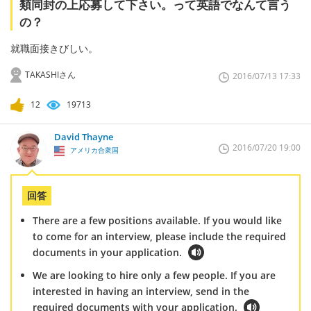
類同封の上応募して下さい。って英語でなんて言う
の？
就職面接きびしい。
TAKASHIさん
2016/07/13 17:33
12
19713
David Thayne
2016/07/20 19:00
アメリカ合衆国
回答
There are a few positions available. If you would like
to come for an interview, please include the required
documents in your application.
We are looking to hire only a few people. If you are
interested in having an interview, send in the
required documents with your application.