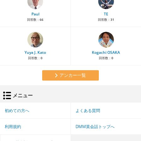
Paul
TE
回答数：
66
回答数：
31
Yuya J. Kato
Kogachi OSAKA
回答数：
0
回答数：
0
アンカー一覧
メニュー
初めての方へ
よくある質問
利用規約
DMM英会話トップへ