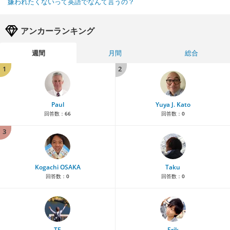
嫌われたくないって英語でなんて言うの？
アンカーランキング
週間
月間
総合
1
2
Paul
Yuya J. Kato
回答数：
66
回答数：
0
3
Kogachi OSAKA
Taku
回答数：
0
回答数：
0
TE
Erik