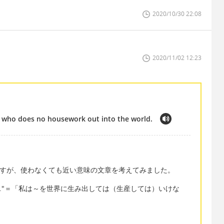
2020/10/30 22:08
2020/11/02 12:23
n who does no housework out into the world.
と思いますが、使わなくても近い意味の文章を考えてみました。
to the world."＝「私は～を世界に生み出しては（生産しては）いけな