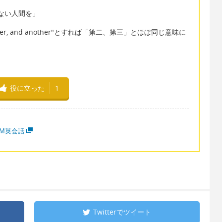
事をしない人間を」
another, and another"とすれば「第二、第三」とほぼ同じ意味に
役に立った
1
MM英会話
Twitterで
ツイート