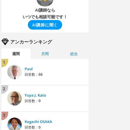
AI講師なら
いつでも相談可能です！
AI講師に聞く
アンカーランキング
週間
月間
総合
1
Paul
回答数：
66
2
Yuya J. Kato
回答数：
0
3
Kogachi OSAKA
回答数：
0