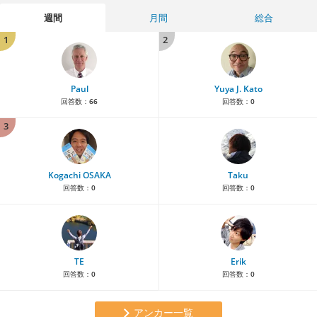
週間
月間
総合
1
2
Paul
Yuya J. Kato
回答数：
66
回答数：
0
3
Kogachi OSAKA
Taku
回答数：
0
回答数：
0
TE
Erik
回答数：
0
回答数：
0
アンカー一覧