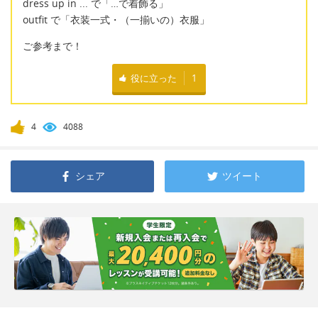
dress up in ... で「…で着飾る」
outfit で「衣装一式・（一揃いの）衣服」
ご参考まで！
役に立った
1
4
4088
シェア
ツイート