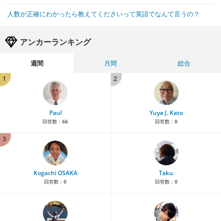
人数が正確にわかったら教えてくださいって英語でなんて言うの？
アンカーランキング
週間
月間
総合
1
2
Paul
Yuya J. Kato
回答数：
66
回答数：
0
3
Kogachi OSAKA
Taku
回答数：
0
回答数：
0