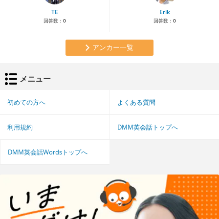
TE
Erik
回答数：
0
回答数：
0
アンカー一覧
メニュー
初めての方へ
よくある質問
利用規約
DMM英会話トップへ
DMM英会話Wordsトップへ