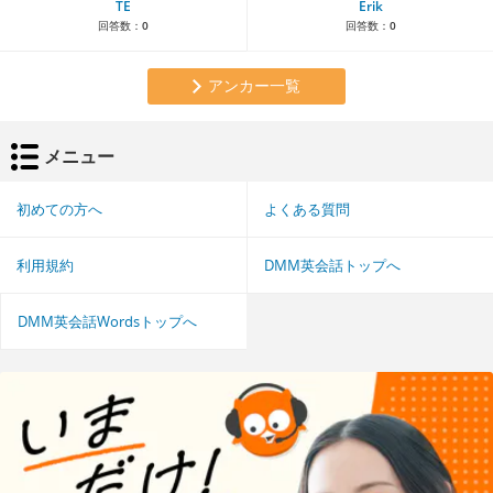
TE
Erik
回答数：
0
回答数：
0
アンカー一覧
メニュー
初めての方へ
よくある質問
利用規約
DMM英会話トップへ
DMM英会話Wordsトップへ