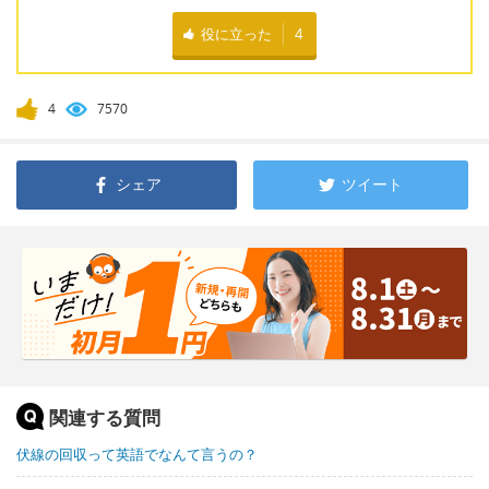
役に立った
4
4
7570
シェア
ツイート
関連する質問
伏線の回収って英語でなんて言うの？