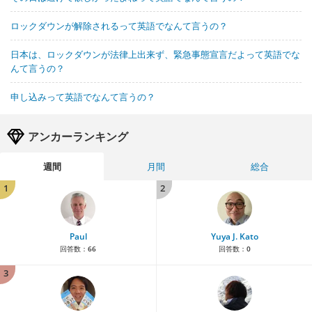
ロックダウンが解除されるって英語でなんて言うの？
日本は、ロックダウンが法律上出来ず、緊急事態宣言だよって英語でな
んて言うの？
申し込みって英語でなんて言うの？
アンカーランキング
週間
月間
総合
1
2
Paul
Yuya J. Kato
回答数：
66
回答数：
0
3