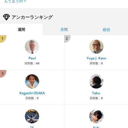
んて言うの？
アンカーランキング
週間
月間
総合
1
2
Paul
Yuya J. Kato
回答数：
66
回答数：
0
3
Kogachi OSAKA
Taku
回答数：
0
回答数：
0
TE
Erik