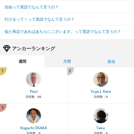
自由って英語でなんて言うの？
行けるって！って英語でなんて言うの？
似た商品であればあちらにございます。って英語でなんて言うの？
アンカーランキング
週間
月間
総合
1
2
Paul
Yuya J. Kato
回答数：
66
回答数：
0
3
Kogachi OSAKA
Taku
回答数：
0
回答数：
0