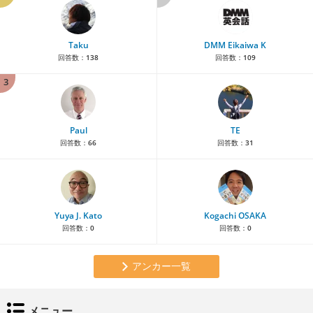
Taku
DMM Eikaiwa K
回答数：
138
回答数：
109
3
Paul
TE
回答数：
66
回答数：
31
Yuya J. Kato
Kogachi OSAKA
回答数：
0
回答数：
0
アンカー一覧
メニュー