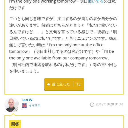
I'm the only one working tomorrow＝明日
働いてる
のは私
だけです
二つとも同じ意味ですが、注目するのが周りの者か自分かの
違いがあります。前者はどちらかと言うと「私だけ働いてい
るんですけど、、」と文句を言っている感じで、後者は「明
日働いているのは私だけです」と言うニュアンスです。嫌み
無しで言いたい時は「I'm the only one at the office
tomorrow」（明日出社してるのは私だけです）や「I'll be
the only one available from our company tomorrow」
（明日社内で連絡を取れるのは私だけです」）等の言い回し
を使いましょう。
役に立った
12
Ian W
2017/10/20 01:41
イギリス
回答