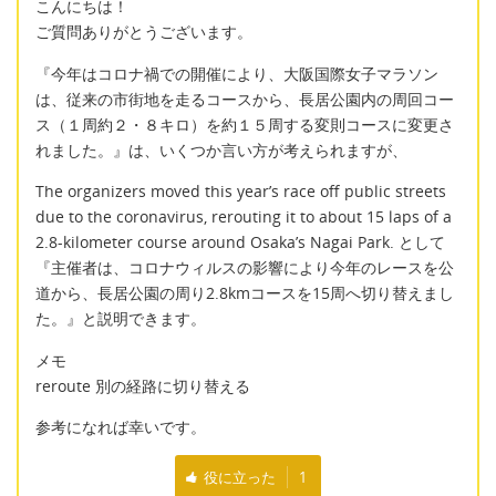
こんにちは！
ご質問ありがとうございます。
『今年はコロナ禍での開催により、大阪国際女子マラソン
は、従来の市街地を走るコースから、長居公園内の周回コー
ス（１周約２・８キロ）を約１５周する変則コースに変更さ
れました。』は、いくつか言い方が考えられますが、
The organizers moved this year’s race off public streets
due to the coronavirus, rerouting it to about 15 laps of a
2.8-kilometer course around Osaka’s Nagai Park. として
『主催者は、コロナウィルスの影響により今年のレースを公
道から、長居公園の周り2.8kmコースを15周へ切り替えまし
た。』と説明できます。
メモ
reroute 別の経路に切り替える
参考になれば幸いです。
役に立った
1