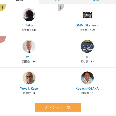
1
2
Taku
DMM Eikaiwa K
回答数：
138
回答数：
109
3
Paul
TE
回答数：
66
回答数：
31
Yuya J. Kato
Kogachi OSAKA
回答数：
0
回答数：
0
アンカー一覧