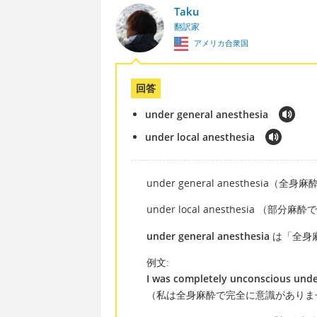
Taku
翻訳家
アメリカ合衆国
回答
under general anesthesia
under local anesthesia
under general anesthesia
under local anesthesia （部
under general anesthesia
は「全身
例文:
I was completely unconscious unde
（私は全身麻酔で完全に意識がありま