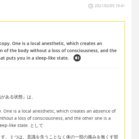
2021/02/05 19:41
copy. One is a local anesthetic, which creates an
ion of the body without a loss of consciousness, and the
at puts you in a sleep-like state.
識がある状態』は、
. One is a local anesthetic, which creates an absence of
without a loss of consciousness, and the other one is a
sleep-like state. として
ます。１つは、意識を失うことなく体の一部の痛みを無くす部