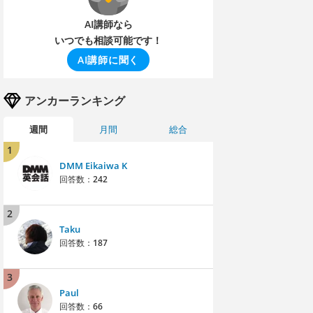
AI講師なら
いつでも相談可能です！
AI講師に聞く
アンカーランキング
週間
月間
総合
1
DMM Eikaiwa K
回答数：
242
2
Taku
回答数：
187
3
Paul
回答数：
66