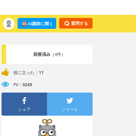
質問する
AI講師に聞く
回答済み
（4件）
役に立った：
11
PV：
9249
シェア
ツイート