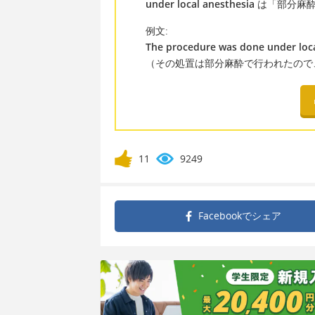
under local anesthesia
は「部分麻酔
例文:
The procedure was done under loca
（その処置は部分麻酔で行われたので
11
9249
Facebookで
シェア