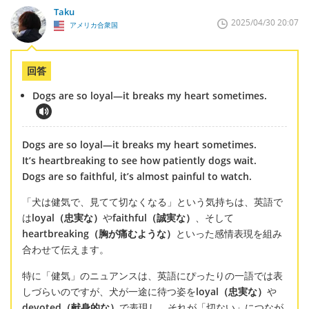
Taku
2025/04/30 20:07
アメリカ合衆国
回答
Dogs are so loyal—it breaks my heart sometimes.
Dogs are so loyal—it breaks my heart sometimes.
It’s heartbreaking to see how patiently dogs wait.
Dogs are so faithful, it’s almost painful to watch.
「犬は健気で、見てて切なくなる」という気持ちは、英語で
は
loyal（忠実な）
や
faithful（誠実な）
、そして
heartbreaking（胸が痛むような）
といった感情表現を組み
合わせて伝えます。
特に「健気」のニュアンスは、英語にぴったりの一語では表
しづらいのですが、犬が一途に待つ姿を
loyal（忠実な）
や
devoted（献身的な）
で表現し、それが「切ない」につなが