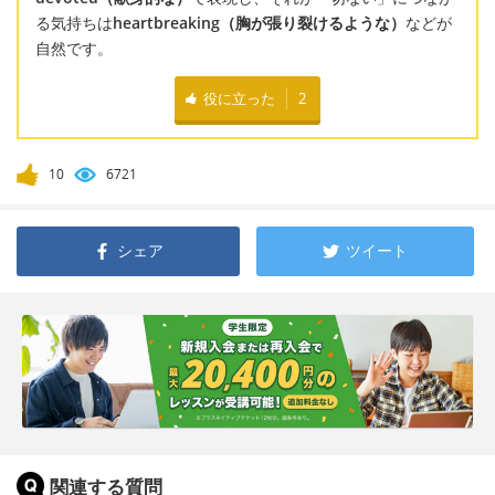
る気持ちは
heartbreaking（胸が張り裂けるような）
などが
自然です。
役に立った
2
10
6721
シェア
ツイート
関連する質問