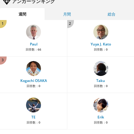
アンカーランキング
週間
月間
総合
1
2
Paul
Yuya J. Kato
回答数：
66
回答数：
0
3
Kogachi OSAKA
Taku
回答数：
0
回答数：
0
TE
Erik
回答数：
0
回答数：
0