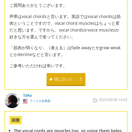
ご質問ありがとうございます。
声帯はvocal chordsと言います。英語ではvocal chordsは筋
肉ということですので、vocal chord musclesはちょっと変
だと思います。ですから、vocal chordsかvoice musclesか
好きな方を選んで使ってください。
「筋肉が弱くなり」（衰える）はfade awayとかgrow weak
とかdeclineなどと言います。
ご参考いただければ幸いです。
役に立った
3
Taku
2025/09/30 14:42
アメリカ合衆国
回答
The vocal cords are muscles too, so using them helps