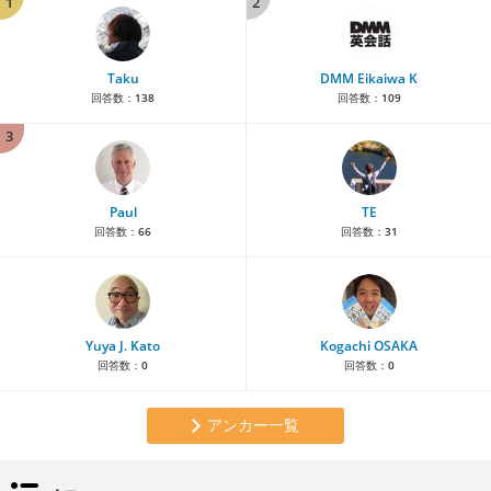
1
2
Taku
DMM Eikaiwa K
回答数：
138
回答数：
109
3
Paul
TE
回答数：
66
回答数：
31
Yuya J. Kato
Kogachi OSAKA
回答数：
0
回答数：
0
アンカー一覧