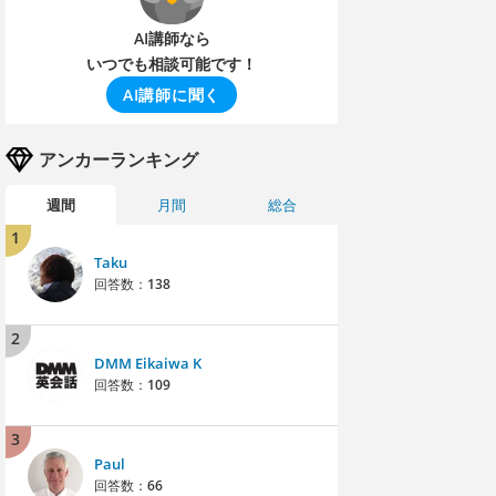
AI講師なら
いつでも相談可能です！
AI講師に聞く
アンカーランキング
週間
月間
総合
1
Taku
回答数：
138
2
DMM Eikaiwa K
回答数：
109
3
Paul
回答数：
66