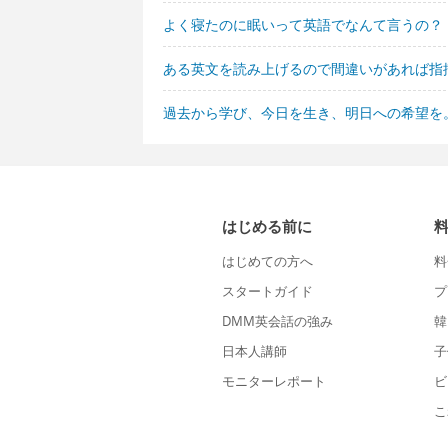
よく寝たのに眠いって英語でなんて言うの？
ある英文を読み上げるので間違いがあれば指
過去から学び、今日を生き、明日への希望を
はじめる前に
はじめての方へ
料
スタートガイド
プ
DMM英会話の強み
韓
日本人講師
子
モニターレポート
ビ
こ