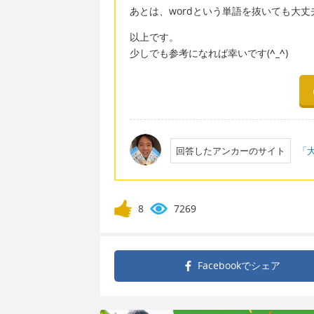
あとは、wordという単語を抜いても大丈夫
以上です。
少しでも参考になれば幸いです(
^_^
)
回答したアンカーのサイト
「大
8
7269
Facebookで
シェア