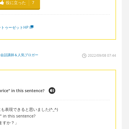
役に立った
7
ートゥーゼットHP
英会話講師＆人気ブロガー
2022/09/08 07:44
ice" in this sentence?
も表現できると思いました(
^_^
)
 in this sentence?
しますか？」