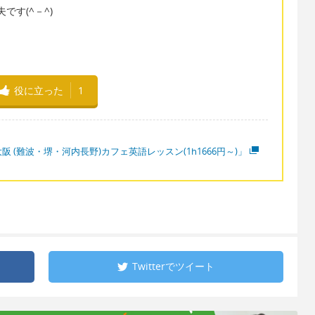
です(^－^)
役に立った
1
阪 (難波・堺・河内長野)カフェ英語レッスン(1h1666円～)」
Twitterで
ツイート