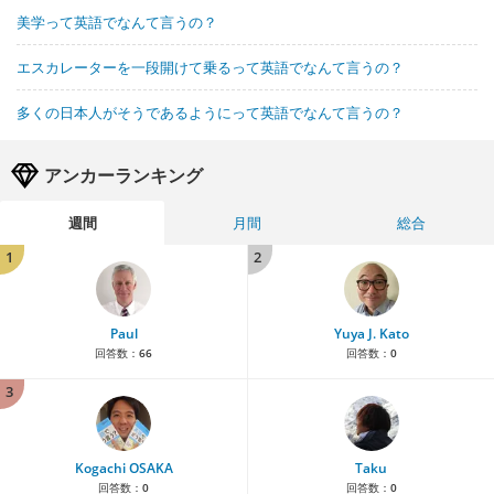
美学って英語でなんて言うの？
エスカレーターを一段開けて乗るって英語でなんて言うの？
多くの日本人がそうであるようにって英語でなんて言うの？
アンカーランキング
週間
月間
総合
1
2
Paul
Yuya J. Kato
回答数：
66
回答数：
0
3
Kogachi OSAKA
Taku
回答数：
0
回答数：
0