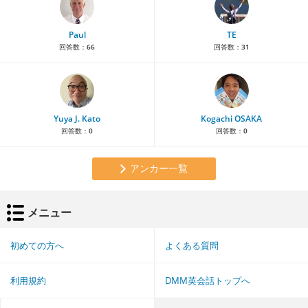
Paul
TE
回答数：
66
回答数：
31
Yuya J. Kato
Kogachi OSAKA
回答数：
0
回答数：
0
アンカー一覧
メニュー
初めての方へ
よくある質問
利用規約
DMM英会話トップへ