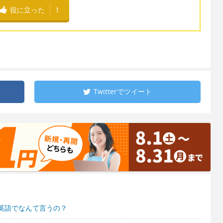
役に立った
1
Twitterで
ツイート
英語でなんて言うの？