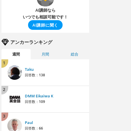
AI講師なら
いつでも相談可能です！
AI講師に聞く
アンカーランキング
週間
月間
総合
1
Taku
回答数：
138
2
DMM Eikaiwa K
回答数：
109
3
Paul
回答数：
66