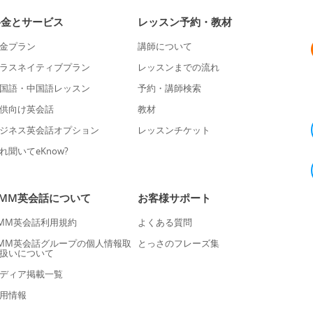
料金とサービス
レッスン予約・教材
金プラン
講師について
ラスネイティブプラン
レッスンまでの流れ
国語・中国語レッスン
予約・講師検索
供向け英会話
教材
ジネス英会話オプション
レッスンチケット
れ聞いてeKnow?
DMM英会話について
お客様サポート
MM英会話利用規約
よくある質問
MM英会話グループの個人情報取
とっさのフレーズ集
扱いについて
ディア掲載一覧
用情報