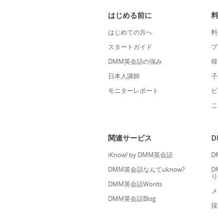
はじめる前に
はじめての方へ
料
スタートガイド
プ
DMM英会話の強み
韓
日本人講師
子
モニターレポート
ビ
こ
関連サービス
iKnow! by DMM英会話
D
DMM英会話なんてuknow?
D
り
DMM英会話Words
メ
DMM英会話Blog
採