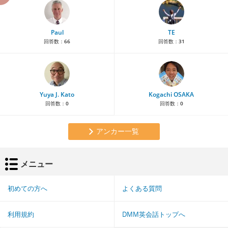
Paul
TE
回答数：
66
回答数：
31
Yuya J. Kato
Kogachi OSAKA
回答数：
0
回答数：
0
アンカー一覧
メニュー
初めての方へ
よくある質問
利用規約
DMM英会話トップへ