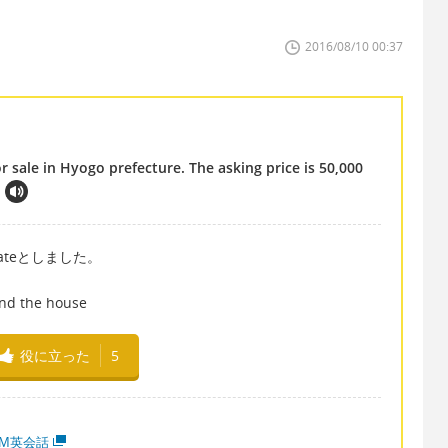
2016/08/10 00:37
r sale in Hyogo prefecture. The asking price is 50,000
stateとしました。
。
d the house
役に立った
5
MM英会話