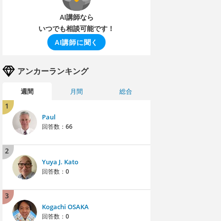
AI講師なら
いつでも相談可能です！
AI講師に聞く
アンカーランキング
週間
月間
総合
1
Paul
回答数：
66
2
Yuya J. Kato
回答数：
0
3
Kogachi OSAKA
回答数：
0