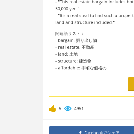
- "This real estate bargain includes bo
50,000 yen."
- "It's a real steal to find such a proper
land and structure included."
関連語リスト：
- bargain: 掘り出し物
- real estate: 不動産
- land: 土地
- structure: 建造物
- affordable: 手頃な価格の
5
4951
Facebookで
シェア