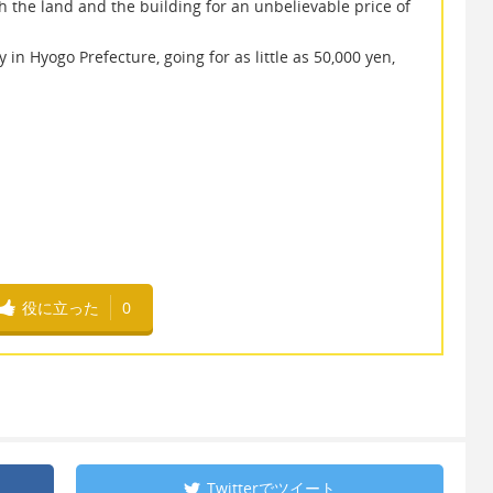
th the land and the building for an unbelievable price of
ty in Hyogo Prefecture, going for as little as 50,000 yen,
役に立った
0
Twitterで
ツイート