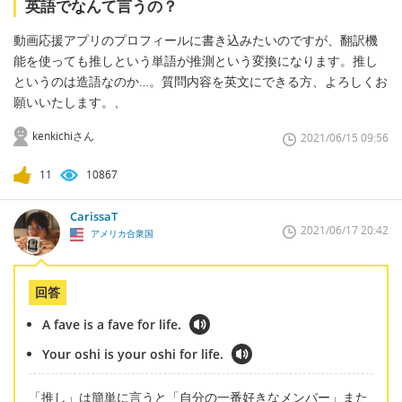
英語でなんて言うの？
動画応援アプリのプロフィールに書き込みたいのですが、翻訳機
能を使っても推しという単語が推測という変換になります。推し
というのは造語なのか…。質問内容を英文にできる方、よろしくお
願いいたします。、
kenkichiさん
2021/06/15 09:56
11
10867
CarissaT
2021/06/17 20:42
アメリカ合衆国
回答
A fave is a fave for life.
Your oshi is your oshi for life.
「推し」は簡単に言うと「自分の一番好きなメンバー」また