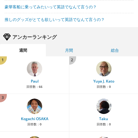
豪華客船に乗ってみたいって英語でなんて言うの？
推しのグッズがとても欲しいって英語でなんて言うの？
アンカーランキング
週間
月間
総合
1
2
Paul
Yuya J. Kato
回答数：
66
回答数：
0
3
Kogachi OSAKA
Taku
回答数：
0
回答数：
0