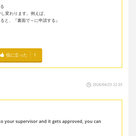
する
少し変わります。例えば、
ing to とすると、『書面で～に申請する』
役に立った
1
2026/04/25 22:35
to your supervisor and it gets approved, you can