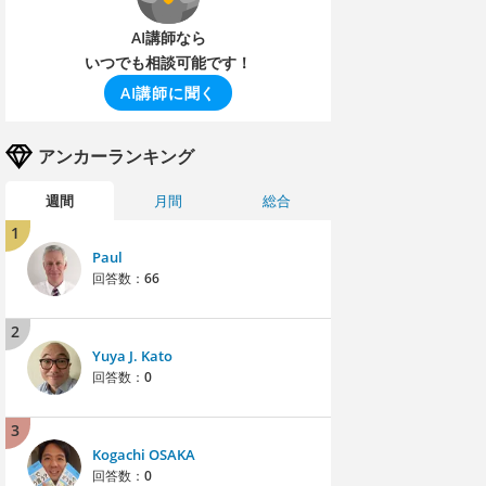
AI講師なら
いつでも相談可能です！
AI講師に聞く
アンカーランキング
週間
月間
総合
1
Paul
回答数：
66
2
Yuya J. Kato
回答数：
0
3
Kogachi OSAKA
回答数：
0