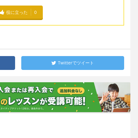
役に立った
0
Twitterで
ツイート