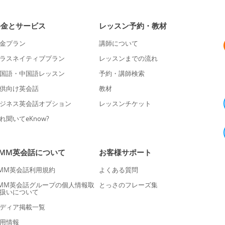
料金とサービス
レッスン予約・教材
金プラン
講師について
ラスネイティブプラン
レッスンまでの流れ
国語・中国語レッスン
予約・講師検索
供向け英会話
教材
ジネス英会話オプション
レッスンチケット
れ聞いてeKnow?
DMM英会話について
お客様サポート
MM英会話利用規約
よくある質問
MM英会話グループの個人情報取
とっさのフレーズ集
扱いについて
ディア掲載一覧
用情報