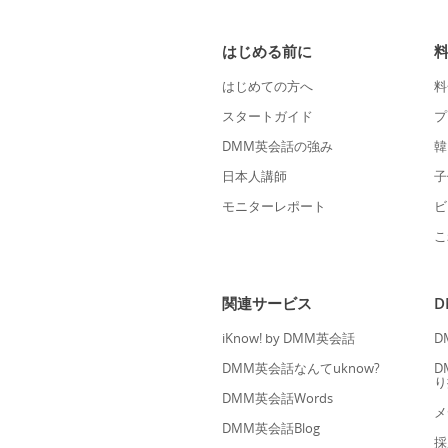
はじめる前に
はじめての方へ
料
スタートガイド
プ
DMM英会話の強み
韓
日本人講師
子
モニターレポート
ビ
こ
関連サービス
iKnow! by DMM英会話
D
DMM英会話なんてuknow?
D
り
DMM英会話Words
メ
DMM英会話Blog
採