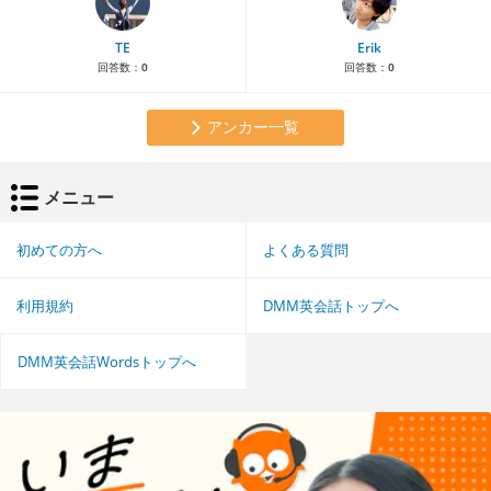
TE
Erik
回答数：
0
回答数：
0
アンカー一覧
メニュー
初めての方へ
よくある質問
利用規約
DMM英会話トップへ
DMM英会話Wordsトップへ