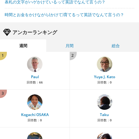
表札の文字がハゲかけているって英語でなんて言うの？
時間とお金をかけながら(かけて)育てるって英語でなんて言うの？
アンカーランキング
週間
月間
総合
1
2
Paul
Yuya J. Kato
回答数：
66
回答数：
0
3
Kogachi OSAKA
Taku
回答数：
0
回答数：
0