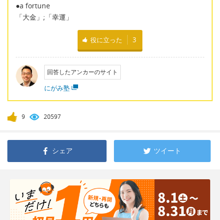
●a fortune
「大金」;「幸運」
役に立った
3
回答したアンカーのサイト
にがみ塾
9
20597
シェア
ツイート