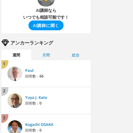
AI講師なら
いつでも相談可能です！
AI講師に聞く
アンカーランキング
週間
月間
総合
1
Paul
回答数：
66
2
Yuya J. Kato
回答数：
0
3
Kogachi OSAKA
回答数：
0