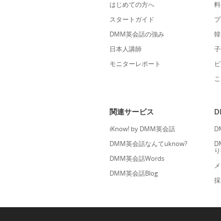
はじめての方へ
料
スタートガイド
プ
DMM英会話の強み
韓
日本人講師
子
モニターレポート
ビ
こ
関連サービス
iKnow! by DMM英会話
D
DMM英会話なんてuknow?
D
り
DMM英会話Words
メ
DMM英会話Blog
採