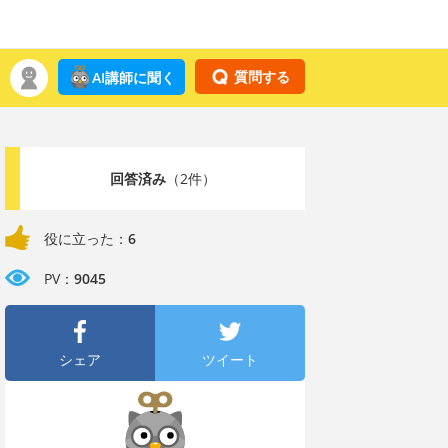
質問する
AI講師に聞く
回答済み
（2件）
役に立った：
6
PV：
9045
シェア
ツイート