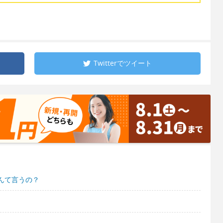
Twitterで
ツイート
んて言うの？