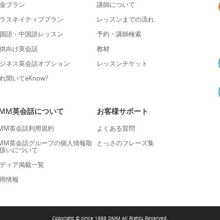
金プラン
講師について
ラスネイティブプラン
レッスンまでの流れ
国語・中国語レッスン
予約・講師検索
供向け英会話
教材
ジネス英会話オプション
レッスンチケット
れ聞いてeKnow?
DMM英会話について
お客様サポート
MM英会話利用規約
よくある質問
MM英会話グループの個人情報取
とっさのフレーズ集
扱いについて
ディア掲載一覧
用情報
Copyright © since 1998 DMM All Rights Reserved.