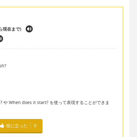
過去から現在まで)
sh?
...? や When does it start? を使って表現することができま
役に立った
0