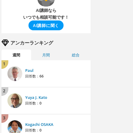
AI講師なら
いつでも相談可能です！
AI講師に聞く
アンカーランキング
週間
月間
総合
1
Paul
回答数：
66
2
Yuya J. Kato
回答数：
0
3
Kogachi OSAKA
回答数：
0