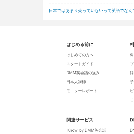
日本ではあまり売っていないって英語でなん
はじめる前に
はじめての方へ
料
スタートガイド
プ
DMM英会話の強み
韓
日本人講師
子
モニターレポート
ビ
こ
関連サービス
iKnow! by DMM英会話
D