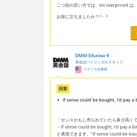
二つ目の言い方では、bit overpric
お役に立ちましたか？^ - ^
DMM Eikaiwa K
英会話バイリンガルスタッフ
アメリカ合衆国
回答
If sense could be bought, I'd pay a b
「センスがもし売られていたら多少高く
・If sense could be bought, I'd pay a bit
と表現できます。"If sense could 