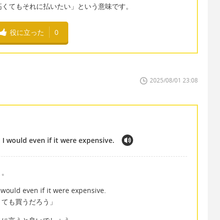
it" は「多少高くてもそれに払いたい」という意味です。
役に立った
0
2025/08/01 23:08
, I would even if it were expensive.
よ。
I would even if it were expensive.
くても買うだろう」