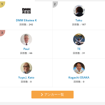
1
2
DMM Eikaiwa K
Taku
回答数：
242
回答数：
187
3
Paul
TE
回答数：
66
回答数：
31
Yuya J. Kato
Kogachi OSAKA
回答数：
0
回答数：
0
アンカー一覧