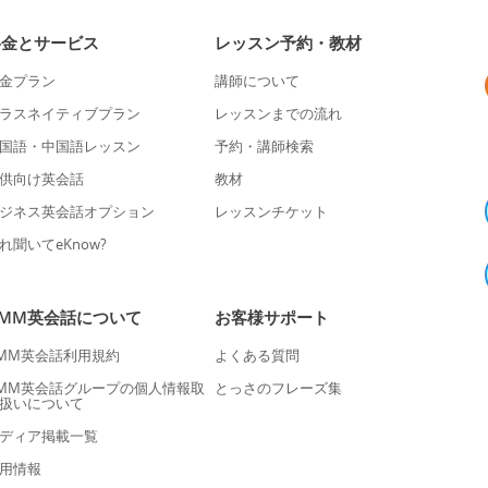
料金とサービス
レッスン予約・教材
金プラン
講師について
ラスネイティブプラン
レッスンまでの流れ
国語・中国語レッスン
予約・講師検索
供向け英会話
教材
ジネス英会話オプション
レッスンチケット
れ聞いてeKnow?
DMM英会話について
お客様サポート
MM英会話利用規約
よくある質問
MM英会話グループの個人情報取
とっさのフレーズ集
扱いについて
ディア掲載一覧
用情報