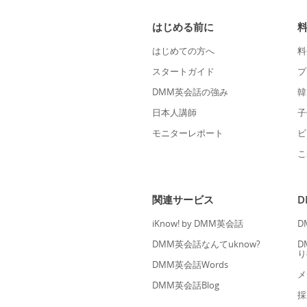
はじめる前に
はじめての方へ
料
スタートガイド
プ
DMM英会話の強み
韓
日本人講師
子
モニターレポート
ビ
こ
関連サービス
iKnow! by DMM英会話
D
DMM英会話なんてuknow?
D
り
DMM英会話Words
メ
DMM英会話Blog
採