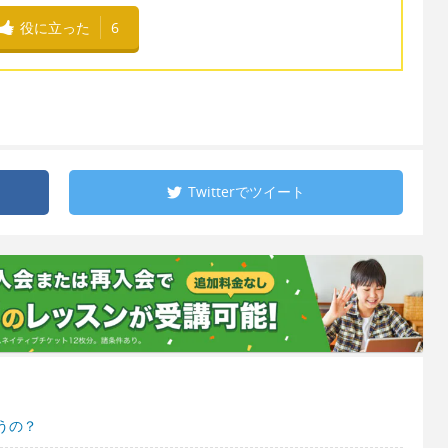
役に立った
6
Twitterで
ツイート
うの？