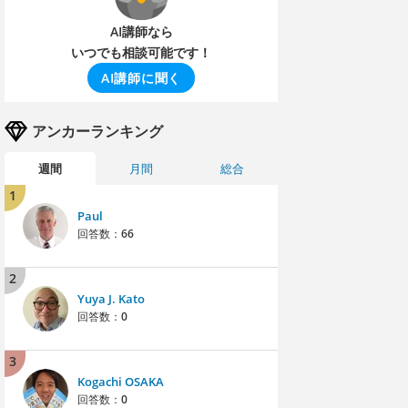
AI講師なら
いつでも相談可能です！
AI講師に聞く
アンカーランキング
週間
月間
総合
1
Paul
回答数：
66
2
Yuya J. Kato
回答数：
0
3
Kogachi OSAKA
回答数：
0