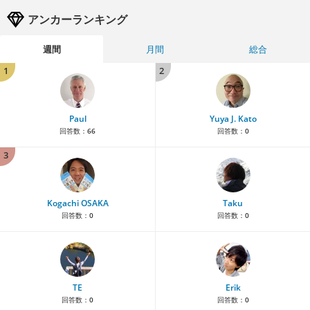
アンカーランキング
週間
月間
総合
1
2
Paul
Yuya J. Kato
回答数：
66
回答数：
0
3
Kogachi OSAKA
Taku
回答数：
0
回答数：
0
TE
Erik
回答数：
0
回答数：
0