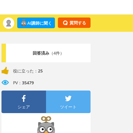
質問する
AI講師に聞く
回答済み
（4件）
役に立った：
25
PV：
35479
シェア
ツイート