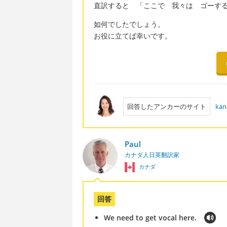
直訳すると 「ここで 我々は ゴーす
如何でしたでしょう。
お役に立てば幸いです。
回答したアンカーのサイト
kan
Paul
カナダ人日英翻訳家
カナダ
回答
We need to get vocal here.