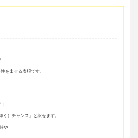
が
ジ性を出せる表現です。
ぞ！」
今が（輝く）チャンス」と訳せます。
ある時や