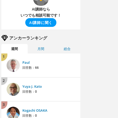
AI講師なら
いつでも相談可能です！
AI講師に聞く
アンカーランキング
週間
月間
総合
1
Paul
回答数：
66
2
Yuya J. Kato
回答数：
0
3
Kogachi OSAKA
回答数：
0