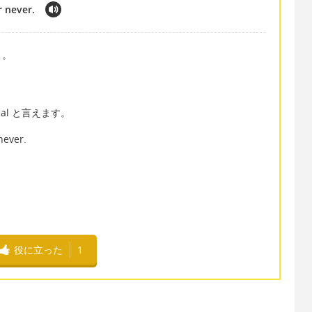
r never.
よ。
cal と言えます。
never.
役に立った
1