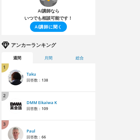
AI講師なら
いつでも相談可能です！
AI講師に聞く
アンカーランキング
週間
月間
総合
1
Taku
回答数：
138
2
DMM Eikaiwa K
回答数：
109
3
Paul
回答数：
66