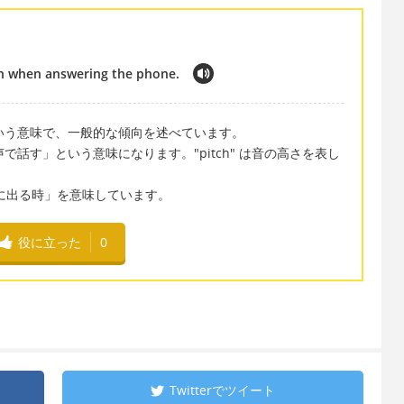
ch when answering the phone.
てい」という意味で、一般的な傾向を述べています。
は「より高い声で話す」という意味になります。"pitch" は音の高さを表し
 は「電話に出る時」を意味しています。
役に立った
0
Twitterで
ツイート