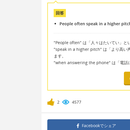
回答
People often speak in a higher pit
"People often" は「人々はたい
"speak in a higher pitch" 
ます。
"when answering the phone"
2
4577
Facebookで
シェア