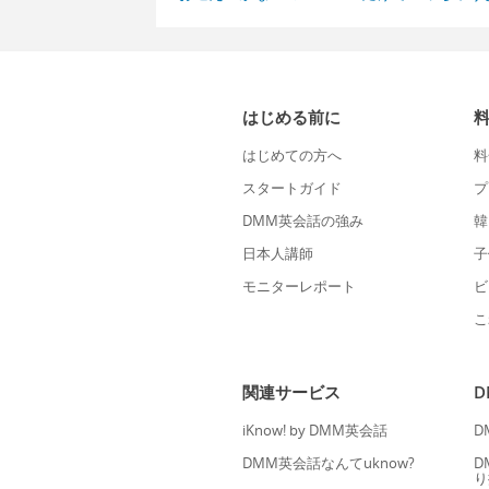
はじめる前に
はじめての方へ
料
スタートガイド
プ
DMM英会話の強み
韓
日本人講師
子
モニターレポート
ビ
こ
関連サービス
iKnow! by DMM英会話
D
DMM英会話なんてuknow?
D
り