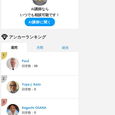
AI講師なら
いつでも相談可能です！
AI講師に聞く
アンカーランキング
週間
月間
総合
1
Paul
回答数：
66
2
Yuya J. Kato
回答数：
0
3
Kogachi OSAKA
回答数：
0