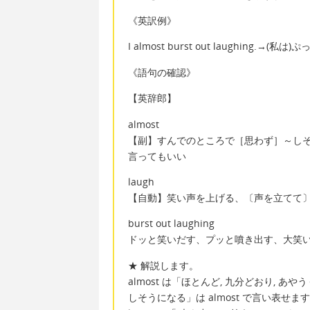
《英訳例》
I almost burst out laughi
《語句の確認》
【英辞郎】
almost
【副】すんでのところで［思わず］～し
言ってもいい
laugh
【自動】笑い声を上げる、〔声を立てて
burst out laughing
ドッと笑いだす、プッと噴き出す、大笑
★ 解説します。
almost は「ほとんど, 九分どおり,
しそうになる」は almost で言い表せま