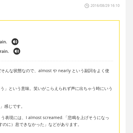
2016/08/29 16:10
ain.
rain.
状態なので、almost や nearly という副詞をよく使
を出して笑う」という意味。笑いがこらえられず声に出ちゃう時にいう
笑する」感じです。
には、I almost screamed.「悲鳴を上げそうになっ
oud.「（話すのに）息できなかった」などがあります。