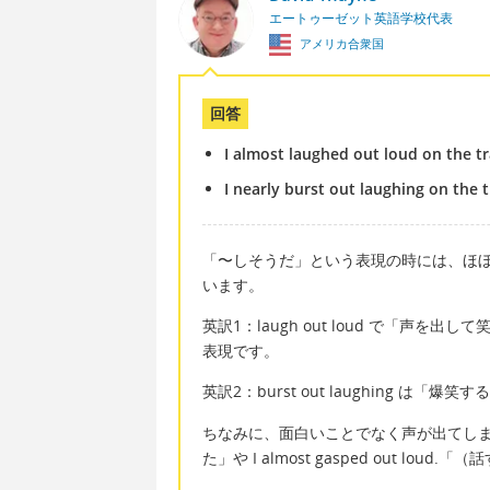
エートゥーゼット英語学校代表
アメリカ合衆国
回答
I almost laughed out loud on the tr
I nearly burst out laughing on the t
「〜しそうだ」という表現の時には、ほぼそんな
います。
英訳1：laugh out loud で「声
表現です。
英訳2：burst out laughing は「爆
ちなみに、面白いことでなく声が出てしまう表現
た」や I almost gasped out l