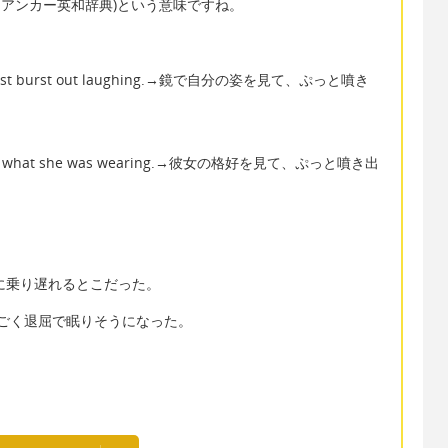
パー・アンカー英和辞典)という意味ですね。
 I almost burst out laughing.→鏡で自分の姿を見て、ぷっと噴き
n I saw what she was wearing.→彼女の格好を見て、ぷっと噴き出
危うく電車に乗り遅れるとこだった。
sleep.→すごく退屈で眠りそうになった。