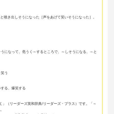
ng.→(私は)ぷっと噴き出しそうになった［声をあげて笑いそうになった］。
そうになって、危うく～するところで、～しそうになる、～と
〕笑う
いする、爆笑する
 あやうく」（リーダーズ英和辞典/リーダーズ・プラス）です。「～
す。