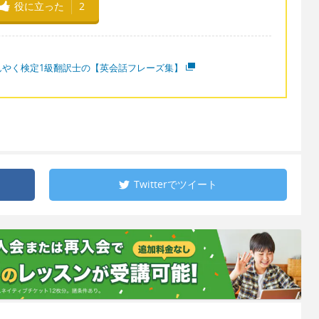
役に立った
2
んやく検定1級翻訳士の【英会話フレーズ集】
Twitterで
ツイート