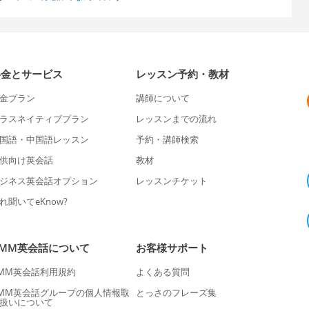
料金とサービス
レッスン予約・教材
金プラン
講師について
ラスネイティブプラン
レッスンまでの流れ
国語・中国語レッスン
予約・講師検索
供向け英会話
教材
ジネス英会話オプション
レッスンチケット
れ聞いてeKnow?
DMM英会話について
お客様サポート
MM英会話利用規約
よくある質問
MM英会話グループの個人情報取
とっさのフレーズ集
扱いについて