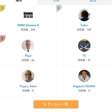
1
2
DMM Eikaiwa K
Taku
回答数：
242
回答数：
187
3
Paul
TE
回答数：
66
回答数：
31
Yuya J. Kato
Kogachi OSAKA
回答数：
0
回答数：
0
アンカー一覧