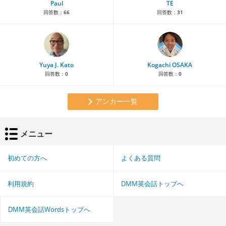
Paul
TE
回答数：
66
回答数：
31
Yuya J. Kato
Kogachi OSAKA
回答数：
0
回答数：
0
アンカー一覧
メニュー
初めての方へ
よくある質問
利用規約
DMM英会話トップへ
DMM英会話Wordsトップへ