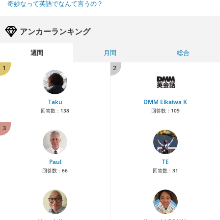
奇妙なって英語でなんて言うの？
アンカーランキング
週間
月間
総合
1
2
Taku
DMM Eikaiwa K
回答数：
138
回答数：
109
3
Paul
TE
回答数：
66
回答数：
31