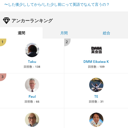
〜した後少ししてから/した少し前にって英語でなんて言うの？
アンカーランキング
週間
月間
総合
1
2
Taku
DMM Eikaiwa K
回答数：
138
回答数：
109
3
Paul
TE
回答数：
66
回答数：
31