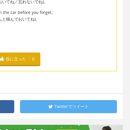
おいてね／忘れないでね)。
 the car before you forget．
んと積んでおいてね)。
！
役に立った
6
Twitterで
ツイート