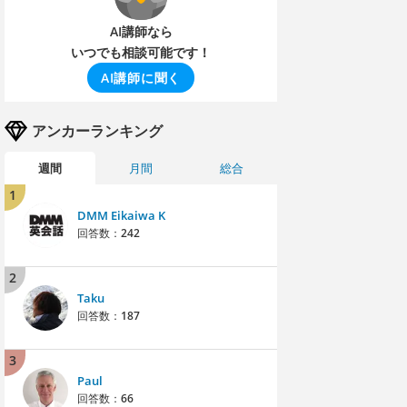
AI講師なら
いつでも相談可能です！
AI講師に聞く
アンカーランキング
週間
月間
総合
1
DMM Eikaiwa K
回答数：
242
2
Taku
回答数：
187
3
Paul
回答数：
66