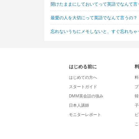
開けたままにしておいてって英語でなんて言
最愛の人を大切にって英語でなんて言うの？
忘れないうちにメモしないと、すぐ忘れちゃ
はじめる前に
はじめての方へ
料
スタートガイド
プ
DMM英会話の強み
韓
日本人講師
子
モニターレポート
ビ
こ