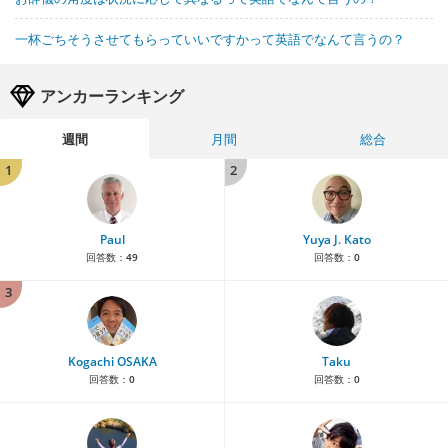
一杯ごちそうさせてもらっていいですかって英語でなんて言うの？
アンカーランキング
週間
月間
総合
1
2
Paul
Yuya J. Kato
回答数：
49
回答数：
0
3
Kogachi OSAKA
Taku
回答数：
0
回答数：
0