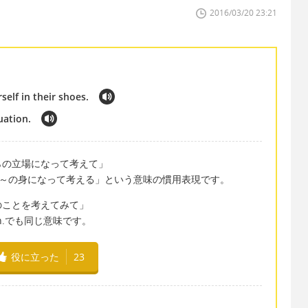
2016/03/20 23:21
self in their shoes.
uation.
らの立場になって考えて」
 shoesは、「～の身になって考える」という意味の慣用表現です。
のことを考えてみて」
tuation.でも同じ意味です。
役に立った
23