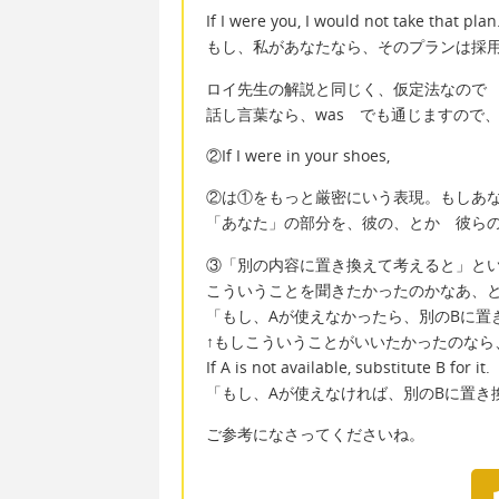
If I were you, I would not take that plan
もし、私があなたなら、そのプランは採
ロイ先生の解説と同じく、仮定法なので 
話し言葉なら、was でも通じますので、
②If I were in your shoes,
②は①をもっと厳密にいう表現。もしあ
「あなた」の部分を、彼の、とか 彼ら
③「別の内容に置き換えて考えると」と
こういうことを聞きたかったのかなあ、
「もし、Aが使えなかったら、別のBに置
↑もしこういうことがいいたかったのなら
If A is not available, substitute B for it.
「もし、Aが使えなければ、別のBに置き
ご参考になさってくださいね。