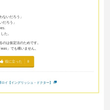
言わないだろう」
ないだろう」
yes.
ました。
いるのは仮定法のためです。
was」でも構いません。
役に立った
8
澤ロイ【イングリッシュ・ドクター】