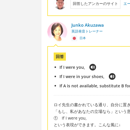
回答したアンカーのサイト
エ
Junko Akuzawa
英語発音トレーナー
日本
回答
If I were you,
If I were in your shoes,
If A is not available, substitute B for
ロイ先生の書かれている通り、自分に置
「もし、私があなたの立場なら」という
① If I were you,
という表現ができます。こんな風に↓