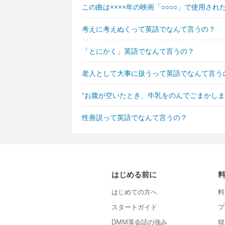
この曲は××××年の映画「○○○○」で使用さ
考えに考えぬくって英語でなんて言うの？
「とにかく」英語でなんて言うの？
老人として大事に扱うって英語でなんて言う
“お腹が空いたとき、牛乳をのんでごまかしま
性善説って英語でなんて言うの？
はじめる前に
はじめての方へ
料
スタートガイド
プ
DMM英会話の強み
韓