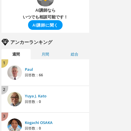
AI講師なら
いつでも相談可能です！
AI講師に聞く
アンカーランキング
週間
月間
総合
1
Paul
回答数：
66
2
Yuya J. Kato
回答数：
0
3
Kogachi OSAKA
回答数：
0