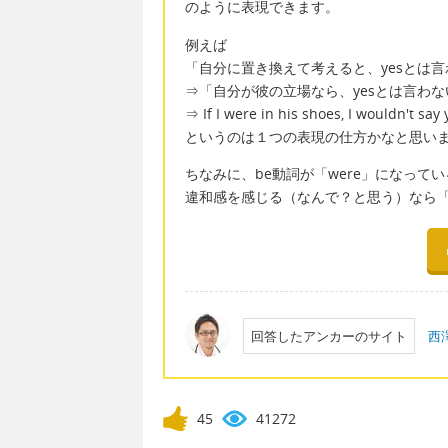
のように表現できます。
例えば
「自分に置き換えて考えると、yesとは
⇒「自分が彼の立場なら、yesとは言わ
⇒ If I were in his shoes, I wouldn't say 
というのは１つの表現の仕方かなと思い
ちなみに、be動詞が「were」になって
違和感を感じる（なんで？と思う）なら「
回答したアンカーのサイト
西
45
41272