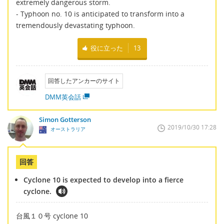
extremely dangerous storm.
- Typhoon no. 10 is anticipated to transform into a
tremendously devastating typhoon.
役に立った
13
回答したアンカーのサイト
DMM英会話
Simon Gotterson
2019/10/30 17:28
オーストラリア
回答
Cyclone 10 is expected to develop into a fierce
cyclone.
台風１０号 cyclone 10