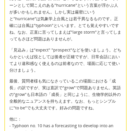
ーンとして聞こえのある"hurricane"という言葉が浮かぶ人
が多いかもしれません。しかし実は厳密にいう
と"hurricane"は気象学上台風とは若干異なるものです。正
確には台風は"typhoon"といいます。とても覚えやすいです
ね。なお、正直に言ってしまえば"large storm"と言ってしま
ってもさほど問題はありませんが。
「見込み」は"expect" "prospect"などを使いましょう。どち
らかといえば役としては後者が正確ですが、日常会話におい
てより違和感なく使えるのは前者なので、場面に応じて使い
分けましょう。
最後、質問者様も気になさっているこの場面における「成
長」の訳ですが、実は直訳で"grow"で問題ありません。英語
の"grow"も日本語の「成長」と同じように、生物学的以外の
全般的なニュアンスを持ちえます。なお、もっとシンプル
に"to be"でも大丈夫です。好みの問題ですね。
他に：
- Typhoon no. 10 has a forecasting to develop into an