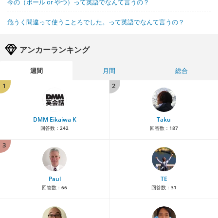
今の（ボール or やつ）って英語でなんて言うの？
危うく間違って使うことろでした。って英語でなんて言うの？
アンカーランキング
週間
月間
総合
1
2
DMM Eikaiwa K
Taku
回答数：
242
回答数：
187
3
Paul
TE
回答数：
66
回答数：
31