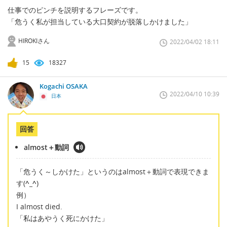
仕事でのピンチを説明するフレーズです。
「危うく私が担当している大口契約が脱落しかけました」
HIROKIさん
2022/04/02 18:11
15
18327
Kogachi OSAKA
2022/04/10 10:39
日本
回答
almost＋動詞
「危うく～しかけた」というのはalmost＋動詞で表現できま
す(
^_^
)
例）
I almost died.
「私はあやうく死にかけた」