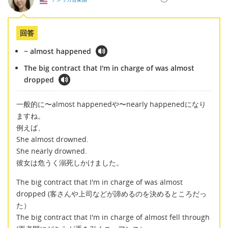
回答
~ almost happened
The big contract that I'm in charge of was almost
dropped
一般的に〜almost happenedや〜nearly happenedになり
ますね。
例えば、
She almost drowned.
She nearly drowned.
彼女は危うく溺死しかけました。
The big contract that I'm in charge of was almost
dropped (客さんや上司などが諦めるのを決めるところだっ
た）
The big contract that I'm in charge of almost fell through