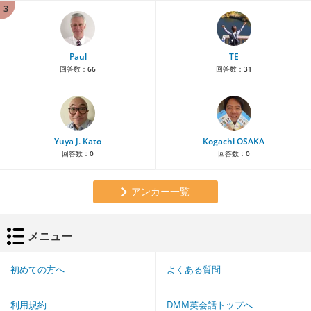
3
Paul
TE
回答数：
66
回答数：
31
Yuya J. Kato
Kogachi OSAKA
回答数：
0
回答数：
0
アンカー一覧
メニュー
初めての方へ
よくある質問
利用規約
DMM英会話トップへ