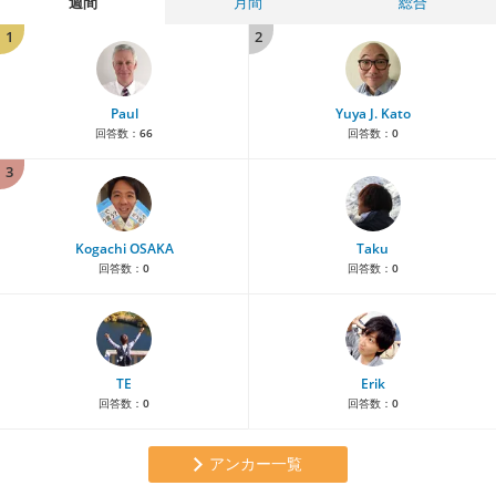
週間
月間
総合
1
2
Paul
Yuya J. Kato
回答数：
66
回答数：
0
3
Kogachi OSAKA
Taku
回答数：
0
回答数：
0
TE
Erik
回答数：
0
回答数：
0
アンカー一覧